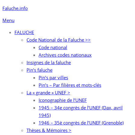
Aller
Faluche.info
au
Menu
contenu
FALUCHE
Code National de la Faluche >>
Code national
Archives codes nationaux
Insignes de la faluche
Pin’s faluche
Pin’s par villes
Pin’s – Par filières et mots-clés
La « grande » UNEF >
Iconographie de l’UNEF
1945 – 34e congrès de l’UNEF (Dax, avril
1945)
1946 – 35è congrès de l’UNEF (Grenoble)
Thèses & Mémoires >