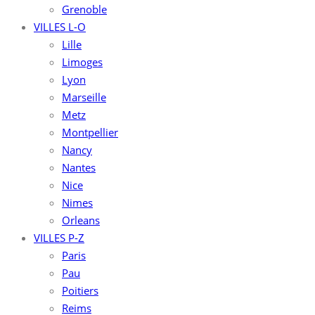
Grenoble
VILLES L-O
Lille
Limoges
Lyon
Marseille
Metz
Montpellier
Nancy
Nantes
Nice
Nimes
Orleans
VILLES P-Z
Paris
Pau
Poitiers
Reims