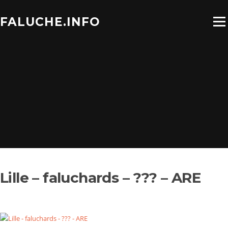
Aller
au
FALUCHE.INFO
Menu
contenu
Lille – faluchards – ??? – ARE