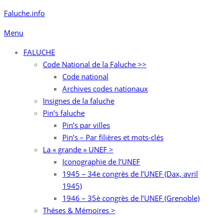
Aller
Faluche.info
au
Menu
contenu
FALUCHE
Code National de la Faluche >>
Code national
Archives codes nationaux
Insignes de la faluche
Pin’s faluche
Pin’s par villes
Pin’s – Par filières et mots-clés
La « grande » UNEF >
Iconographie de l’UNEF
1945 – 34e congrès de l’UNEF (Dax, avril
1945)
1946 – 35è congrès de l’UNEF (Grenoble)
Thèses & Mémoires >