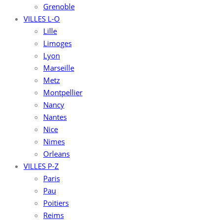
Grenoble
VILLES L-O
Lille
Limoges
Lyon
Marseille
Metz
Montpellier
Nancy
Nantes
Nice
Nimes
Orleans
VILLES P-Z
Paris
Pau
Poitiers
Reims