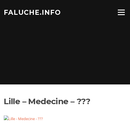
Aller
au
FALUCHE.INFO
Menu
contenu
Lille – Medecine – ???