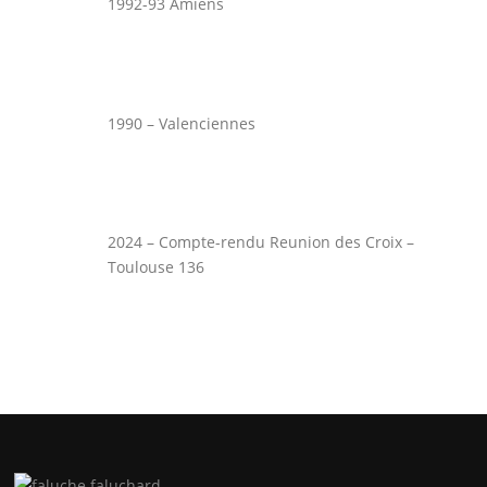
1992-93 Amiens
1990 – Valenciennes
2024 – Compte-rendu Reunion des Croix –
Toulouse 136