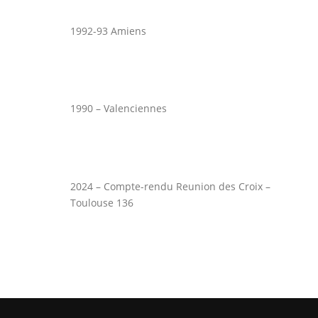
1992-93 Amiens
1990 – Valenciennes
2024 – Compte-rendu Reunion des Croix –
Toulouse 136