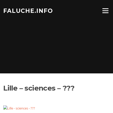
Aller
au
FALUCHE.INFO
Menu
contenu
Lille – sciences – ???