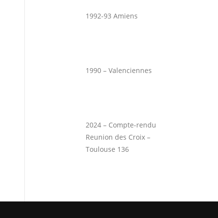
1992-93 Amiens
1990 – Valenciennes
2024 – Compte-rendu
Reunion des Croix –
Toulouse 136