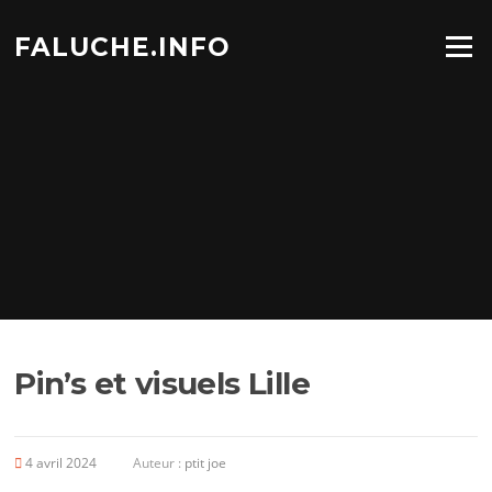
Aller
au
FALUCHE.INFO
Menu
contenu
Pin’s et visuels Lille
4 avril 2024
Auteur :
ptit joe