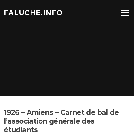
Aller
au
FALUCHE.INFO
Menu
contenu
1926 – Amiens – Carnet de bal de
l’association générale des
étudiants