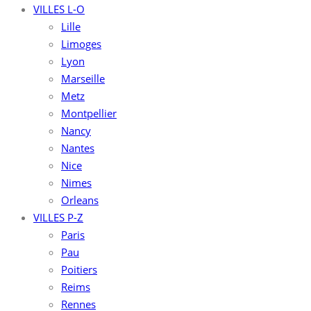
VILLES L-O
Lille
Limoges
Lyon
Marseille
Metz
Montpellier
Nancy
Nantes
Nice
Nimes
Orleans
VILLES P-Z
Paris
Pau
Poitiers
Reims
Rennes