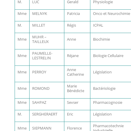
M.
LUC
Gerald
Physiologie
Mme
MELNYK
Patricia
Onco et Neurochimie
M.
MILLET
Régis
ICPAL
MUHR –
Mme
Anne
Biochimie
TAILLEUX
PAUMELLE-
Mme
Réjane
Biologie Cellulaire
LESTRELIN
Anne
Mme
PERROY
Législation
Catherine
Marie
Mme
ROMOND
Bactériologie
Bénédicte
Mme
SAHPAZ
Sevser
Pharmacognosie
M.
SERGHERAERT
Eric
Législation
Pharmacotechnie
Mme
SIEPMANN
Florence
Industrielle