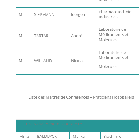
Pharmacotechnie
M.
SIEPMANN
Juergen
Industrielle
Laboratoire de
Médicaments et
M
TARTAR
André
Molécules
Laboratoire de
Médicaments et
M.
WILLAND
Nicolas
Molécules
Liste des Maîtres de Conférences – Praticiens Hospitaliers
Civ. NOM Prénom Laboratoire
Mme
BALDUYCK
Malika
Biochimie