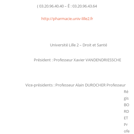
(
03.20.96.40.40 –
Ê
: 03.20.96.43.64
http://pharmacie.univ-lille2.fr
Université Lille 2 – Droit et Santé
Président : Professeur Xavier VANDENDRIESSCHE
Vice-présidents : Professeur Alain DUROCHER Professeur
Ré
gis
BO
RD
ET
Pr
ofe