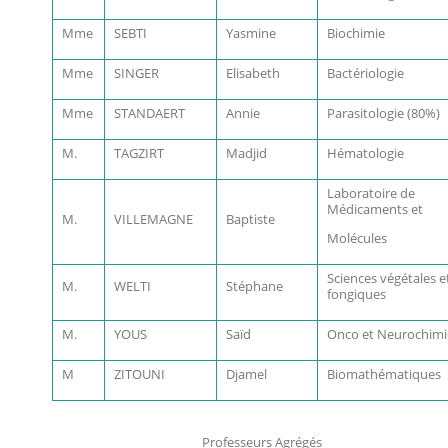
Mme
SEBTI
Yasmine
Biochimie
Mme
SINGER
Elisabeth
Bactériologie
Mme
STANDAERT
Annie
Parasitologie (80%)
M.
TAGZIRT
Madjid
Hématologie
Laboratoire de
Médicaments et
M.
VILLEMAGNE
Baptiste
Molécules
Sciences végétales e
M.
WELTI
Stéphane
fongiques
M.
YOUS
Saïd
Onco et Neurochimi
M
ZITOUNI
Djamel
Biomathématiques
Professeurs Agrégés