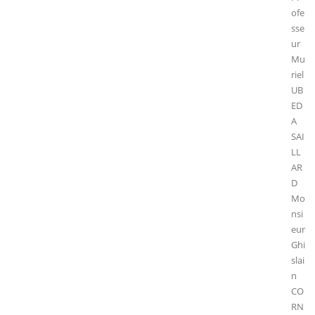
ofe
sse
ur
Mu
riel
UB
ED
A
SAI
LL
AR
D
Mo
nsi
eur
Ghi
slai
n
CO
RN