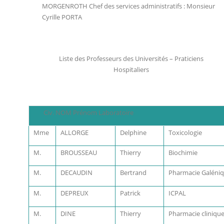
MORGENROTH Chef des services administratifs : Monsieur
Cyrille PORTA
Liste des Professeurs des Universités – Praticiens
Hospitaliers
Civ. NOM Prénom Laboratoire
Mme
ALLORGE
Delphine
Toxicologie
M.
BROUSSEAU
Thierry
Biochimie
M.
DECAUDIN
Bertrand
Pharmacie Galéni
M.
DEPREUX
Patrick
ICPAL
M.
DINE
Thierry
Pharmacie cliniqu