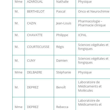
Mme
AZAROUAL
Nathalie
Physique
M.
BERTHELOT
Pascal
Onco et Neurochimie
Pharmacologie –
M.
CAZIN
Jean-Louis
Pharmacie clinique
M.
CHAVATTE
Philippe
ICPAL
Sciences végétales et
M.
COURTECUISSE
Régis
fongiques
Sciences végétales et
M.
CUNY
Damien
fongiques
Mme
DELBAERE
Stéphanie
Physique
Laboratoire de
Médicaments et
M.
DEPREZ
Benoît
Molécules
Laboratoire de
Médicaments et
Mme
DEPREZ
Rebecca