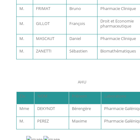
M.
FRIMAT
Bruno
Pharmacie Clinique
Droit et Economie
M.
GILLOT
François
pharmaceutique
M.
MASCAUT
Daniel
Pharmacie Clinique
M.
ZANETTI
Sébastien
Biomathématiques
AHU
Civ.
NOM
Prénom
Laboratoire
Mme
DEKYNDT
Bérengère
Pharmacie Galéniq
M.
PEREZ
Maxime
Pharmacie Galéniq