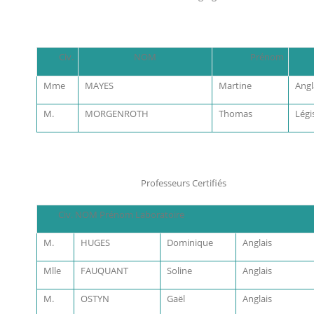
Civ.
NOM
Prénom
Mme
MAYES
Martine
Angl
M.
MORGENROTH
Thomas
Légi
Professeurs Certifiés
Civ. NOM Prénom Laboratoire
M.
HUGES
Dominique
Anglais
Mlle
FAUQUANT
Soline
Anglais
M.
OSTYN
Gaël
Anglais