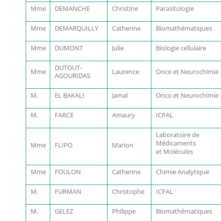
Mme
DEMANCHE
Christine
Parasitologie
Mme
DEMARQUILLY
Catherine
Biomathématiques
Mme
DUMONT
Julie
Biologie cellulaire
DUTOUT-
Mme
Laurence
Onco et Neurochimie
AGOURIDAS
M.
EL BAKALI
Jamal
Onco et Neurochimie
M.
FARCE
Amaury
ICPAL
Laboratoire de
Médicaments
Mme
FLIPO
Marion
et Molécules
Mme
FOULON
Catherine
Chimie Analytique
M.
FURMAN
Christophe
ICPAL
M.
GELEZ
Philippe
Biomathématiques