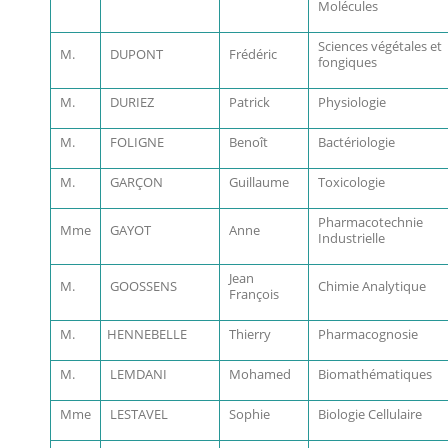
Molécules
Sciences végétales et
M.
DUPONT
Frédéric
fongiques
M.
DURIEZ
Patrick
Physiologie
M.
FOLIGNE
Benoît
Bactériologie
M.
GARÇON
Guillaume
Toxicologie
Pharmacotechnie
Mme
GAYOT
Anne
Industrielle
Jean
M.
GOOSSENS
Chimie Analytique
François
M.
HENNEBELLE
Thierry
Pharmacognosie
M.
LEMDANI
Mohamed
Biomathématiques
Mme
LESTAVEL
Sophie
Biologie Cellulaire