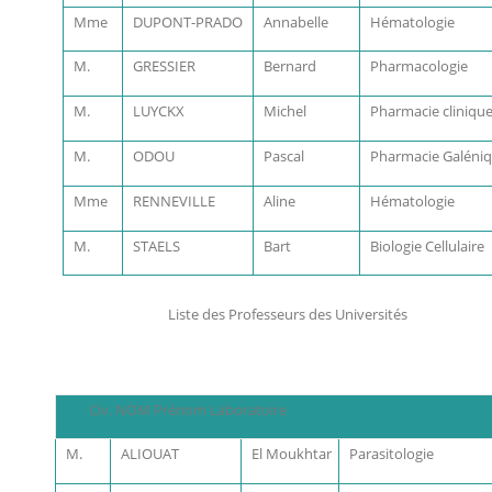
Mme
DUPONT-PRADO
Annabelle
Hématologie
M.
GRESSIER
Bernard
Pharmacologie
M.
LUYCKX
Michel
Pharmacie cliniqu
M.
ODOU
Pascal
Pharmacie Galéni
Mme
RENNEVILLE
Aline
Hématologie
M.
STAELS
Bart
Biologie Cellulaire
Liste des Professeurs des Universités
Civ. NOM Prénom Laboratoire
M.
ALIOUAT
El Moukhtar
Parasitologie