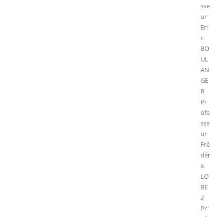
sse
ur
Eri
c
BO
UL
AN
GE
R
Pr
ofe
sse
ur
Fré
dér
ic
LO
BE
Z
Pr