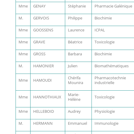
Mme
GENAY
Stéphanie
Pharmacie Galénique
M.
GERVOIS
Philippe
Biochimie
Mme
GOOSSENS
Laurence
ICPAL
Mme
GRAVE
Béatrice
Toxicologie
Mme
GROSS
Barbara
Biochimie
M.
HAMONIER
Julien
Biomathématiques
Chérifa
Pharmacotechnie
Mme
HAMOUDI
Mounira
industrielle
Marie-
Mme
HANNOTHIAUX
Toxicologie
Hélène
Mme
HELLEBOID
Audrey
Physiologie
M.
HERMANN
Emmanuel
Immunologie