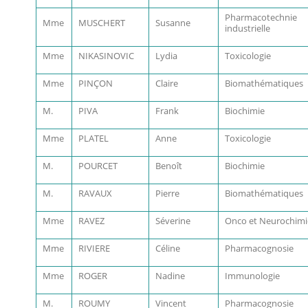
Pharmacotechnie
Mme
MUSCHERT
Susanne
industrielle
Mme
NIKASINOVIC
Lydia
Toxicologie
Mme
PINÇON
Claire
Biomathématiques
M.
PIVA
Frank
Biochimie
Mme
PLATEL
Anne
Toxicologie
M.
POURCET
Benoît
Biochimie
M.
RAVAUX
Pierre
Biomathématiques
Mme
RAVEZ
Séverine
Onco et Neurochimi
Mme
RIVIERE
Céline
Pharmacognosie
Mme
ROGER
Nadine
Immunologie
M.
ROUMY
Vincent
Pharmacognosie