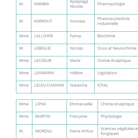
Kpakpaga
M.
KAMBIA
Pharmacologie
Nicolas
Pharmacotechnie
M.
KARROUT
Youness
Industrielle
Mme
LALLOYER
Fanny
Biochimie
M.
LEBEGUE
Nicolas
Onco et Neurochimie
Mme
LECOEUR
Marie
Chimie Analytique
Mme
LEHMANN
Hélène
Législation
Mme
LELEU-CHAVAIN
Natascha
ICPAL
Mme
LIPKA
Emmanuelle
Chimie Analytique
Mme
MARTIN
Françoise
Physiologie
Sciences végétales e
M.
MOREAU
Pierre Arthur
fongiques