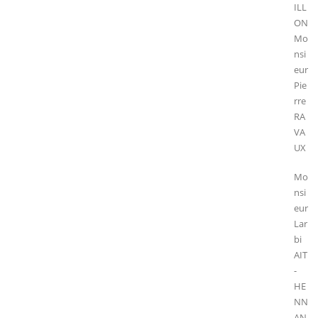
ILL
ON
Mo
nsi
eur
Pie
rre
RA
VA
UX
Mo
nsi
eur
Lar
bi
AIT
-
HE
NN
AN