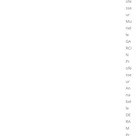
ofe
sse
ur
Mu
riel
le
GA
RCI
N
Pr
ofe
sse
ur
An
na
bel
le
DE
RA
M
Pr