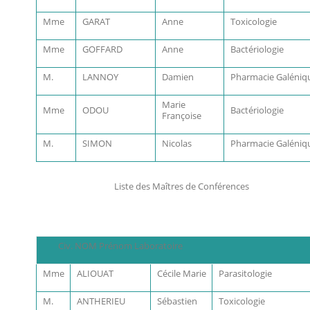
Mme
GARAT
Anne
Toxicologie
Mme
GOFFARD
Anne
Bactériologie
M.
LANNOY
Damien
Pharmacie Galéniq
Marie
Mme
ODOU
Bactériologie
Françoise
M.
SIMON
Nicolas
Pharmacie Galéniq
Liste des Maîtres de Conférences
Civ. NOM Prénom Laboratoire
Mme
ALIOUAT
Cécile Marie
Parasitologie
M.
ANTHERIEU
Sébastien
Toxicologie