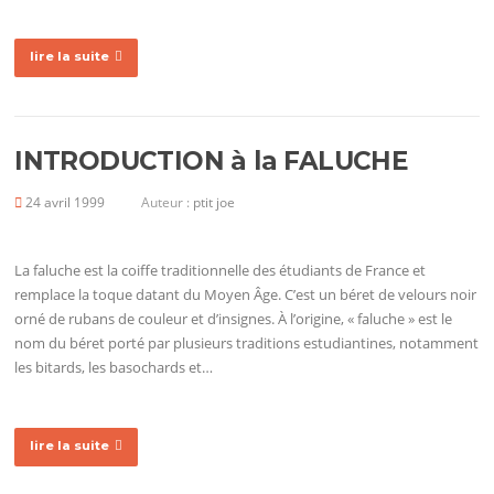
lire la suite
INTRODUCTION à la FALUCHE
24 avril 1999
Auteur :
ptit joe
La faluche est la coiffe traditionnelle des étudiants de France et
remplace la toque datant du Moyen Âge. C’est un béret de velours noir
orné de rubans de couleur et d’insignes. À l’origine, « faluche » est le
nom du béret porté par plusieurs traditions estudiantines, notamment
les bitards, les basochards et…
lire la suite