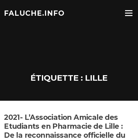
Aller
au
FALUCHE.INFO
Menu
contenu
ÉTIQUETTE :
LILLE
2021- L’Association Amicale des
Etudiants en Pharmacie de Lille :
De la reconnaissance officielle du