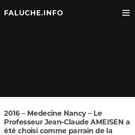
Aller
au
FALUCHE.INFO
Menu
contenu
2016 – Medecine Nancy – Le
Professeur Jean-Claude AMEISEN a
été choisi comme parrain de la