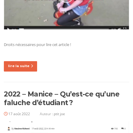
Droits nécessaires pour lire cet article !
lire la suite
2022 – Manice – Qu’est-ce qu’une
faluche d’étudiant ?
17 août 2022
Auteur :
ptit joe