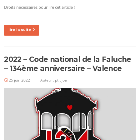
Droits nécessaires pour lire cet article !
lire la suite
2022 – Code national de la Faluche
– 134ème anniversaire – Valence
25 juin 2022
Auteur :
ptit joe