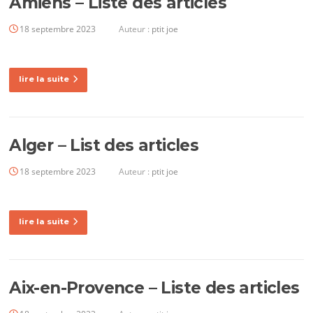
Amiens – Liste des articles
18 septembre 2023
Auteur :
ptit joe
lire la suite
Alger – List des articles
18 septembre 2023
Auteur :
ptit joe
lire la suite
Aix-en-Provence – Liste des articles