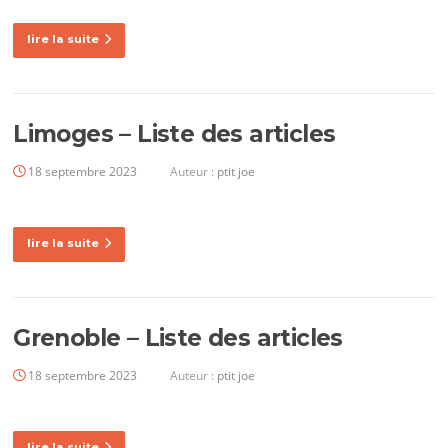
lire la suite
Limoges – Liste des articles
18 septembre 2023
Auteur :
ptit joe
lire la suite
Grenoble – Liste des articles
18 septembre 2023
Auteur :
ptit joe
lire la suite