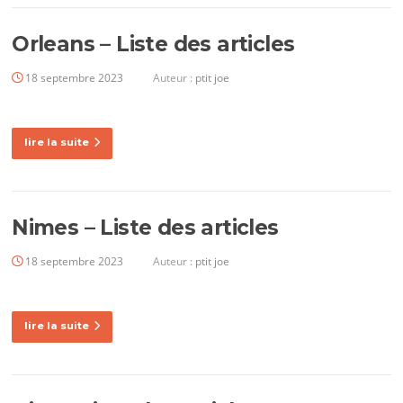
Orleans – Liste des articles
18 septembre 2023
Auteur :
ptit joe
lire la suite
Nimes – Liste des articles
18 septembre 2023
Auteur :
ptit joe
lire la suite