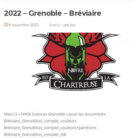
2022 – Grenoble – Bréviaire
8 novembre 2022
Auteur :
ptit joe
Merci à « NIKlé Sciences Grenoble » pour les documents.
Bréviaire_Grenoblois_complet_couleurs
Bréviaire_Grenoblois_complet_couleurs+partitions
Bréviaire_Grenoblois_complet_NB