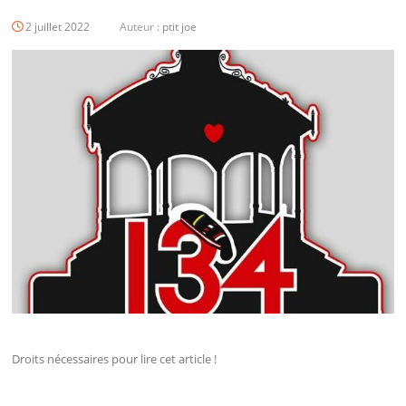
2 juillet 2022
Auteur :
ptit joe
Droits nécessaires pour lire cet article !