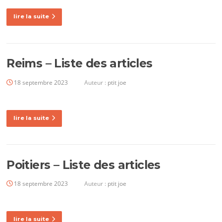
lire la suite
Reims – Liste des articles
18 septembre 2023
Auteur :
ptit joe
lire la suite
Poitiers – Liste des articles
18 septembre 2023
Auteur :
ptit joe
lire la suite