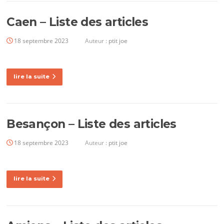
Caen – Liste des articles
18 septembre 2023
Auteur :
ptit joe
lire la suite
Besançon – Liste des articles
18 septembre 2023
Auteur :
ptit joe
lire la suite