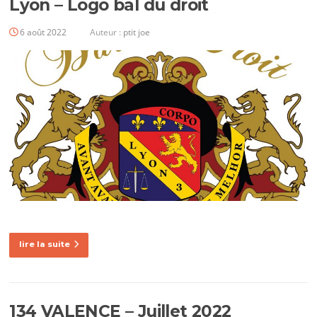
Lyon – Logo bal du droit
6 août 2022
Auteur :
ptit joe
lire la suite
134 VALENCE – Juillet 2022