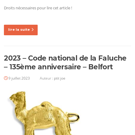
Droits nécessaires pour lire cet article !
lire la suite
2023 – Code national de la Faluche
– 135ème anniversaire – Belfort
9 juillet 2023
Auteur :
ptit joe