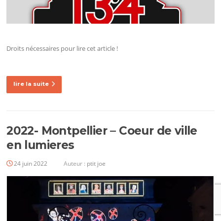
Droits nécessaires pour lire cet article !
lire la suite
2022- Montpellier – Coeur de ville
en lumieres
24 juin 2022
Auteur :
ptit joe